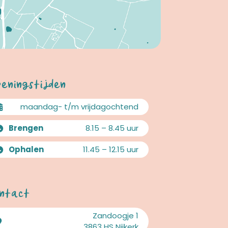
eningstijden
maandag- t/m vrijdagochtend
Brengen
8.15 – 8.45 uur
Ophalen
11.45 – 12.15 uur
ntact
Zandoogje 1
3863 HS Nijkerk